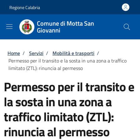
Salta al contenuto principale
Skip to footer content
Regione Calabria
Comune di Motta San
Giovanni
Briciole di pane
Home
/
Servizi
/
Mobilità e trasporti
/
Permesso per il transito e la sosta in una zona a traffico
limitato (ZTL): rinuncia al permesso
Permesso per il transito e
la sosta in una zona a
traffico limitato (ZTL):
rinuncia al permesso