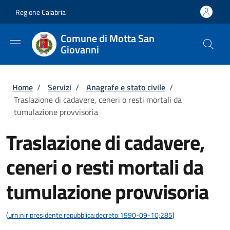
Salta al contenuto principale
Skip to footer content
Regione Calabria
Comune di Motta San
Giovanni
Briciole di pane
Home
/
Servizi
/
Anagrafe e stato civile
/
Traslazione di cadavere, ceneri o resti mortali da
tumulazione provvisoria
Traslazione di cadavere,
ceneri o resti mortali da
tumulazione provvisoria
(
urn:nir:presidente.repubblica:decreto:1990-09-10;285
)