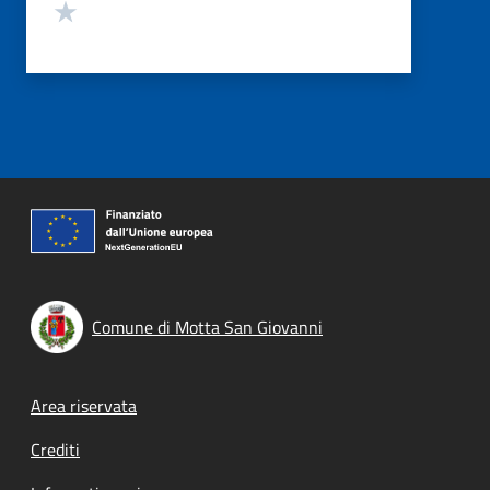
Valuta 1 stelle su 5
Comune di Motta San Giovanni
Footer menu
Area riservata
Crediti