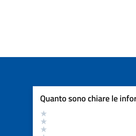
Quanto sono chiare le info
Valutazione
Valuta 5 stelle su 5
Valuta 4 stelle su 5
Valuta 3 stelle su 5