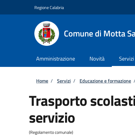
Salta al contenuto principale
Skip to footer content
Regione Calabria
Comune di Motta Sa
Amministrazione
Novità
Servizi
Briciole di pane
Home
/
Servizi
/
Educazione e formazione
Trasporto scolasti
servizio
(Regolamento comunale)