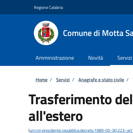
Salta al contenuto principale
Skip to footer content
Regione Calabria
Comune di Motta Sa
Amministrazione
Novità
Servizi
Briciole di pane
Home
/
Servizi
/
Anagrafe e stato civile
/
Trasferimento del
all'estero
(
urn:nir:presidente.repubblica:decreto:1989-05-30;223~ar