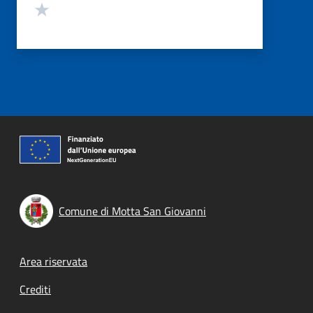
Valuta 1 stelle su 5
Comune di Motta San Giovanni
Footer menu
Area riservata
Crediti