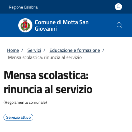
Salta al contenuto principale
Skip to footer content
Regione Calabria
Comune di Motta San
Giovanni
Briciole di pane
Home
/
Servizi
/
Educazione e formazione
/
Mensa scolastica: rinuncia al servizio
Mensa scolastica:
rinuncia al servizio
(Regolamento comunale)
Servizio attivo