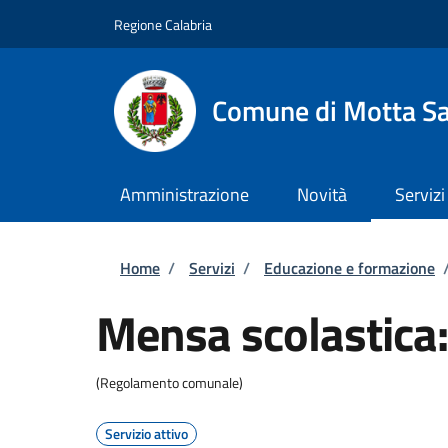
Salta al contenuto principale
Skip to footer content
Regione Calabria
Comune di Motta Sa
Amministrazione
Novità
Servizi
Briciole di pane
Home
/
Servizi
/
Educazione e formazione
Mensa scolastica: 
(Regolamento comunale)
Servizio attivo