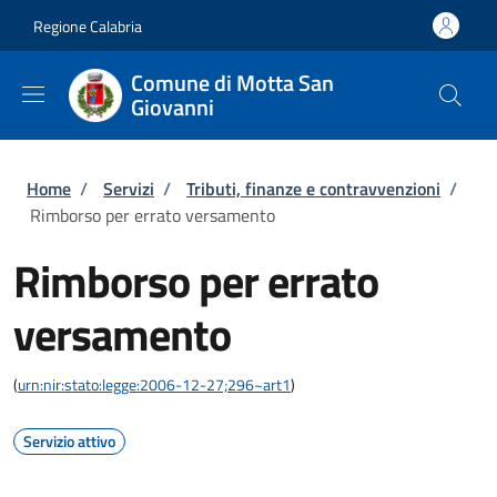
Salta al contenuto principale
Skip to footer content
Regione Calabria
Comune di Motta San
Giovanni
Briciole di pane
Home
/
Servizi
/
Tributi, finanze e contravvenzioni
/
Rimborso per errato versamento
Rimborso per errato
versamento
(
urn:nir:stato:legge:2006-12-27;296~art1
)
Servizio attivo