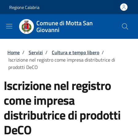
Salta al contenuto principale
Skip to footer content
Regione Calabria
Comune di Motta San
Giovanni
Briciole di pane
Home
/
Servizi
/
Cultura e tempo libero
/
Iscrizione nel registro come impresa distributrice di
prodotti DeCO
Iscrizione nel registro
come impresa
distributrice di prodotti
DeCO