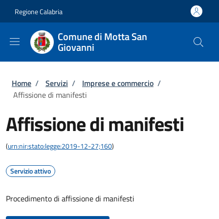
Salta al contenuto principale
Skip to footer content
Regione Calabria
Comune di Motta San
Giovanni
Briciole di pane
Home
/
Servizi
/
Imprese e commercio
/
Affissione di manifesti
Affissione di manifesti
(
urn:nir:stato:legge:2019-12-27;160
)
Servizio attivo
Procedimento di affissione di manifesti