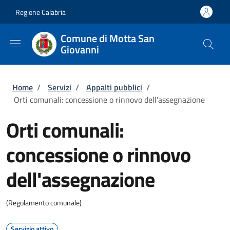
Salta al contenuto principale
Skip to footer content
Regione Calabria
Comune di Motta San
Giovanni
Briciole di pane
Home
/
Servizi
/
Appalti pubblici
/
Orti comunali: concessione o rinnovo dell'assegnazione
Orti comunali:
concessione o rinnovo
dell'assegnazione
(Regolamento comunale)
Servizio attivo