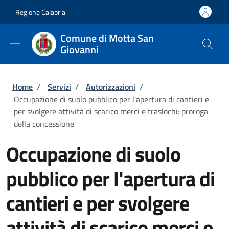
Salta al contenuto principale
Skip to footer content
Regione Calabria
Comune di Motta San
Giovanni
Briciole di pane
Home
/
Servizi
/
Autorizzazioni
/
Occupazione di suolo pubblico per l'apertura di cantieri e
per svolgere attività di scarico merci e traslochi: proroga
della concessione
Occupazione di suolo
pubblico per l'apertura di
cantieri e per svolgere
attività di scarico merci e