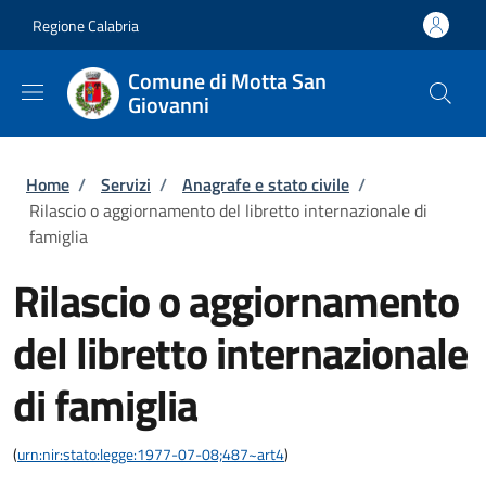
Salta al contenuto principale
Skip to footer content
Regione Calabria
Comune di Motta San
Giovanni
Briciole di pane
Home
/
Servizi
/
Anagrafe e stato civile
/
Rilascio o aggiornamento del libretto internazionale di
famiglia
Rilascio o aggiornamento
del libretto internazionale
di famiglia
(
urn:nir:stato:legge:1977-07-08;487~art4
)