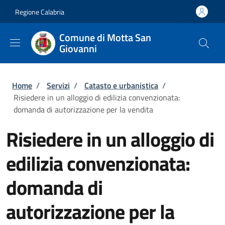
Salta al contenuto principale
Skip to footer content
Regione Calabria
Comune di Motta San
Giovanni
Briciole di pane
Home
/
Servizi
/
Catasto e urbanistica
/
Risiedere in un alloggio di edilizia convenzionata:
domanda di autorizzazione per la vendita
Risiedere in un alloggio di
edilizia convenzionata:
domanda di
autorizzazione per la