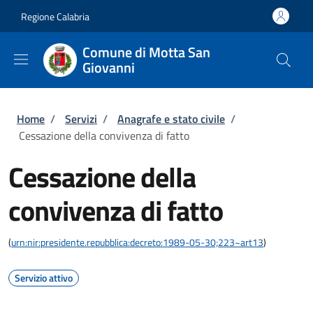
Salta al contenuto principale
Skip to footer content
Regione Calabria
Comune di Motta San
Giovanni
Briciole di pane
Home
/
Servizi
/
Anagrafe e stato civile
/
Cessazione della convivenza di fatto
Cessazione della
convivenza di fatto
(
urn:nir:presidente.repubblica:decreto:1989-05-30;223~art13
)
Servizio attivo