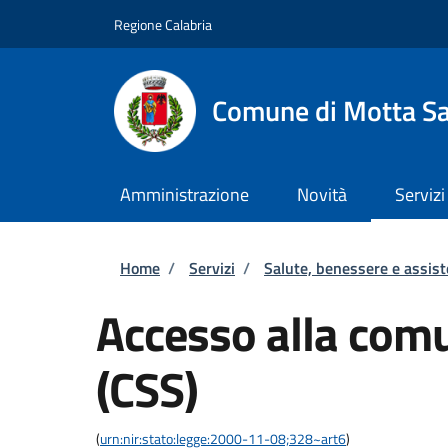
Salta al contenuto principale
Skip to footer content
Regione Calabria
Comune di Motta Sa
Amministrazione
Novità
Servizi
Briciole di pane
Home
/
Servizi
/
Salute, benessere e assis
Accesso alla comu
(CSS)
(
urn:nir:stato:legge:2000-11-08;328~art6
)