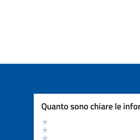
Quanto sono chiare le info
Valutazione
Valuta 5 stelle su 5
Valuta 4 stelle su 5
Valuta 3 stelle su 5