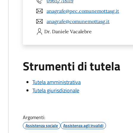
0965/718119
anagrafe@pec.comunemottasg.it
anagrafe@comunemottasg.it
Dr. Daniele
Vacalebre
Strumenti di tutela
Tutela amministrativa
Tutela giurisdizionale
Argomenti:
Assistenza sociale
Assistenza agli invalidi