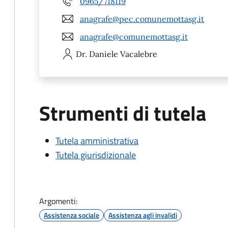
0965/718119
anagrafe@pec.comunemottasg.it
anagrafe@comunemottasg.it
Dr. Daniele
Vacalebre
Strumenti di tutela
Tutela amministrativa
Tutela giurisdizionale
Argomenti:
Assistenza sociale
Assistenza agli invalidi