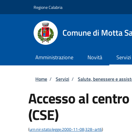
Salta al contenuto principale
Skip to footer content
Regione Calabria
Comune di Motta Sa
Amministrazione
Novità
Servizi
Briciole di pane
Home
/
Servizi
/
Salute, benessere e assis
Accesso al centro
(CSE)
(
urn:nir:stato:legge:2000-11-08;328~art6
)