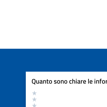
Quanto sono chiare le info
Valutazione
Valuta 5 stelle su 5
Valuta 4 stelle su 5
Valuta 3 stelle su 5