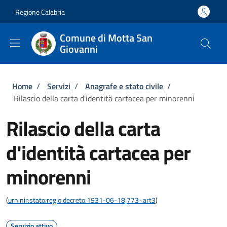
Salta al contenuto principale
Skip to footer content
Regione Calabria
Comune di Motta San
Giovanni
Briciole di pane
Home
/
Servizi
/
Anagrafe e stato civile
/
Rilascio della carta d'identità cartacea per minorenni
Rilascio della carta
d'identità cartacea per
minorenni
(
urn:nir:stato:regio.decreto:1931-06-18;773~art3
)
Servizio attivo