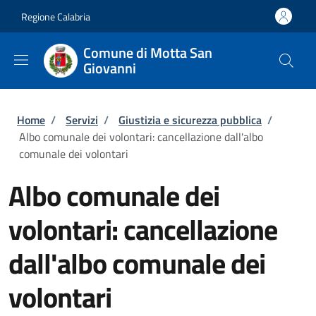
Salta al contenuto principale
Skip to footer content
Regione Calabria
Comune di Motta San
Giovanni
Briciole di pane
Home
/
Servizi
/
Giustizia e sicurezza pubblica
/
Albo comunale dei volontari: cancellazione dall'albo
comunale dei volontari
Albo comunale dei
volontari: cancellazione
dall'albo comunale dei
volontari