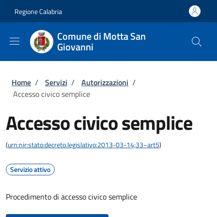
Salta al contenuto principale
Skip to footer content
Regione Calabria
Comune di Motta San
Giovanni
Briciole di pane
Home
/
Servizi
/
Autorizzazioni
/
Accesso civico semplice
Accesso civico semplice
(
urn:nir:stato:decreto.legislativo:2013-03-14;33~art5
)
Servizio attivo
Procedimento di accesso civico semplice