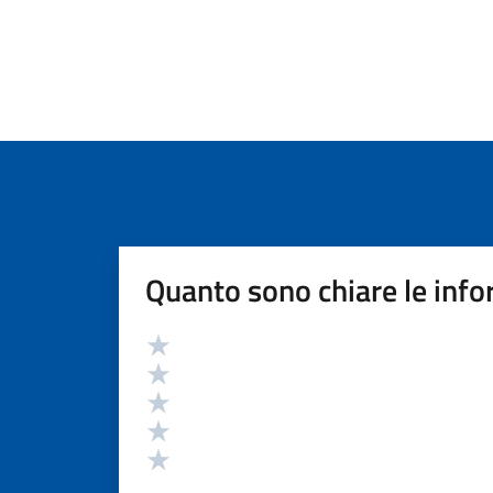
Quanto sono chiare le info
Valutazione
Valuta 5 stelle su 5
Valuta 4 stelle su 5
Valuta 3 stelle su 5
Valuta 2 stelle su 5
Valuta 1 stelle su 5