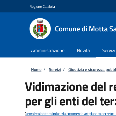
Salta al contenuto principale
Skip to footer content
Regione Calabria
Comune di Motta Sa
Amministrazione
Novità
Servizi
Briciole di pane
Home
/
Servizi
/
Giustizia e sicurezza pubbl
Vidimazione del re
per gli enti del te
(
urn:nir:ministero.industria.commercio.artigianato:decreto