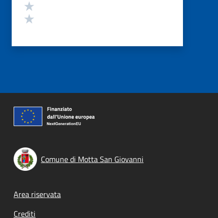
Valuta 2 stelle su 5
Valuta 1 stelle su 5
Comune di Motta San Giovanni
Footer menu
Area riservata
Crediti