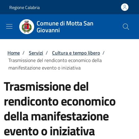
Salta al contenuto principale
Skip to footer content
Regione Calabria
Comune di Motta San
Giovanni
Briciole di pane
Home
/
Servizi
/
Cultura e tempo libero
/
Trasmissione del rendiconto economico della
manifestazione evento o iniziativa
Trasmissione del
rendiconto economico
della manifestazione
evento o iniziativa