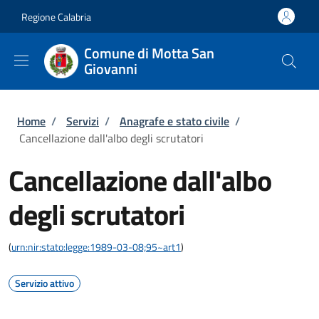
Salta al contenuto principale
Skip to footer content
Regione Calabria
Comune di Motta San
Giovanni
Briciole di pane
Home
/
Servizi
/
Anagrafe e stato civile
/
Cancellazione dall'albo degli scrutatori
Cancellazione dall'albo
degli scrutatori
(
urn:nir:stato:legge:1989-03-08;95~art1
)
Servizio attivo