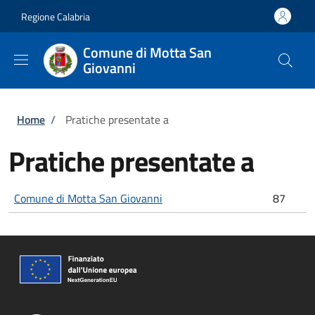
Salta al contenuto principale
Skip to footer content
Regione Calabria
Comune di Motta San
Giovanni
Briciole di pane
Home
/
Pratiche presentate a
Pratiche presentate a
Comune di Motta San Giovanni
87