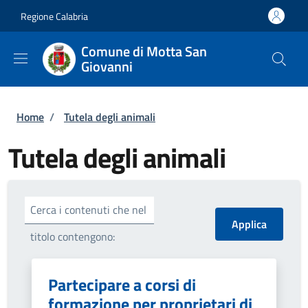
Salta al contenuto principale
Skip to footer content
Regione Calabria
Comune di Motta San
Giovanni
Briciole di pane
Home
/
Tutela degli animali
Tutela degli animali
Cerca i contenuti che nel
titolo contengono:
Partecipare a corsi di
formazione per proprietari di