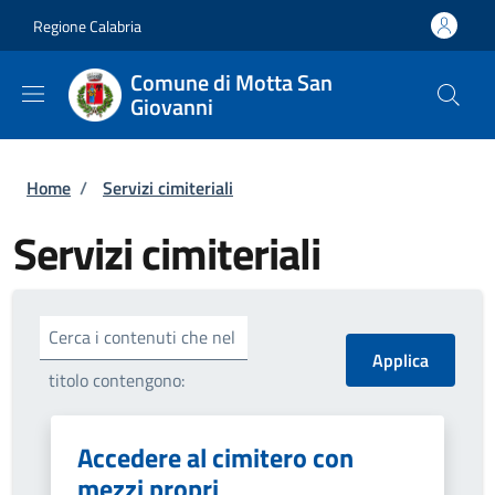
Salta al contenuto principale
Skip to footer content
Regione Calabria
Comune di Motta San
Giovanni
Briciole di pane
Home
/
Servizi cimiteriali
Servizi cimiteriali
Cerca i contenuti che nel
titolo contengono:
Accedere al cimitero con
mezzi propri