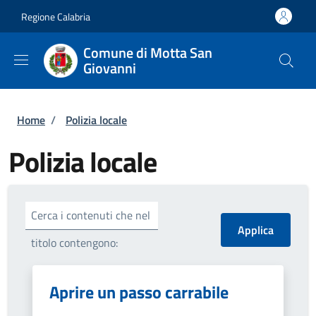
Salta al contenuto principale
Skip to footer content
Regione Calabria
Comune di Motta San
Giovanni
Briciole di pane
Home
/
Polizia locale
Polizia locale
Cerca i contenuti che nel
titolo contengono:
Aprire un passo carrabile