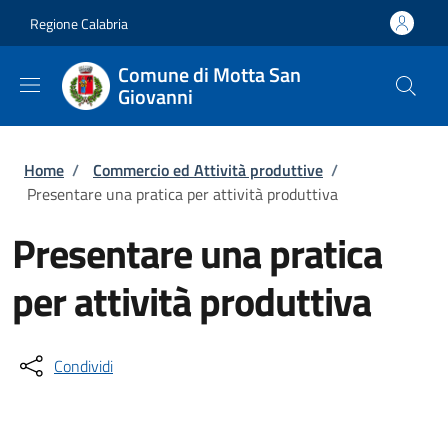
Salta al contenuto principale
Skip to footer content
Regione Calabria
Comune di Motta San
Giovanni
Briciole di pane
Home
/
Commercio ed Attività produttive
/
Presentare una pratica per attività produttiva
Presentare una pratica
per attività produttiva
Condividi